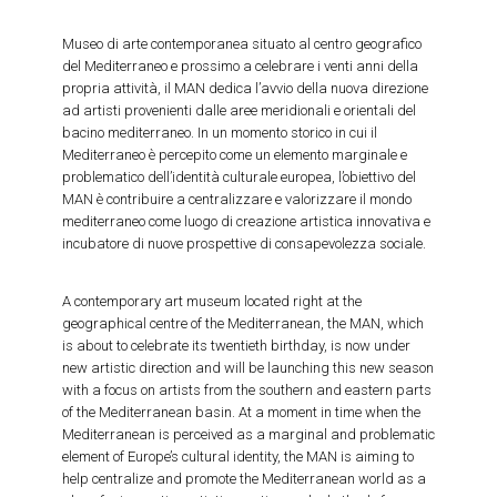
Museo di arte contemporanea situato al centro geografico
del Mediterraneo e prossimo a celebrare i venti anni della
propria attività, il MAN dedica l’avvio della nuova direzione
ad artisti provenienti dalle aree meridionali e orientali del
bacino mediterraneo. In un momento storico in cui il
Mediterraneo è percepito come un elemento marginale e
problematico dell’identità culturale europea, l’obiettivo del
MAN è contribuire a centralizzare e valorizzare il mondo
mediterraneo come luogo di creazione artistica innovativa e
incubatore di nuove prospettive di consapevolezza sociale.
A contemporary art museum located right at the
geographical centre of the Mediterranean, the MAN, which
is about to celebrate its twentieth birthday, is now under
new artistic direction and will be launching this new season
with a focus on artists from the southern and eastern parts
of the Mediterranean basin. At a moment in time when the
Mediterranean is perceived as a marginal and problematic
element of Europe’s cultural identity, the MAN is aiming to
help centralize and promote the Mediterranean world as a