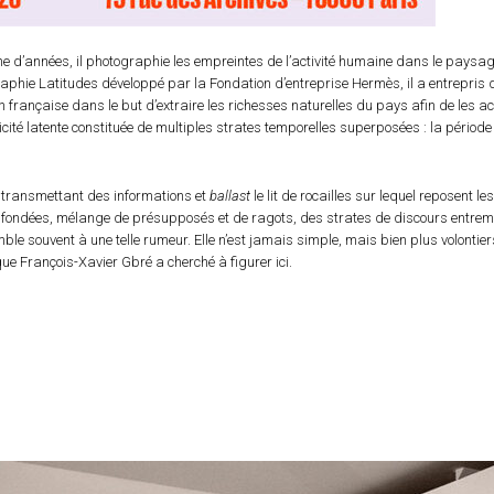
 d’années, il photographie les empreintes de l’activité humaine dans le paysage e
hie Latitudes développé par la Fondation d’entreprise Hermès, il a entrepris de p
on française dans le but d’extraire les richesses naturelles du pays afin de les a
té latente constituée de multiples strates temporelles superposées : la période c
 transmettant des informations et
ballast
le lit de rocailles sur lequel reposent l
infondées, mélange de présupposés et de ragots, des strates de discours entremê
e souvent à une telle rumeur. Elle n’est jamais simple, mais bien plus volontiers di
e François-Xavier Gbré a cherché à figurer ici.