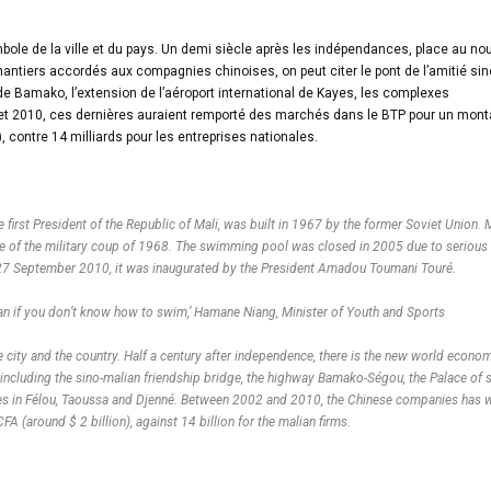
bole de la ville et du pays. Un demi siècle après les indépendances, place au no
ntiers accordés aux compagnies chinoises, on peut citer le pont de l’amitié sin
e Bamako, l’extension de l’aéroport international de Kayes, les complexes
 et 2010, ces dernières auraient remporté des marchés dans le BTP pour un mont
), contre 14 milliards pour les entreprises nationales.
irst President of the Republic of Mali, was built in 1967 by the former Soviet Union. 
se of the military coup of 1968. The swimming pool was closed in 2005 due to serious
7 September 2010, it was inaugurated by the President Amadou Toumani Touré.
can if you don’t know how to swim,’ Hamane Niang, Minister of Youth and Sports
city and the country. Half a century after independence, there is the new world econo
including the sino-malian friendship bridge, the highway Bamako-Ségou, the Palace of 
sites in Félou, Taoussa and Djenné. Between 2002 and 2010, the Chinese companies has
FA (around $ 2 billion), against 14 billion for the malian firms.