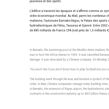
jeunesse et des sports
L’édifice a traversé les époques et s’affirme comme un sym
ordre économique mondial. Au Mali, parmi les nombreux cha
malienne, l’autoroute Bamako-Ségou, le Palais des sports d
hydroélectriques de Félou, Taoussa et Djenné. Entre 2002
de 885 milliards de Francs CFA (soit près de 1,5 milliards €
In Bamako, the swimming pool at the Modibo Keita stadium, the f
was to host the Africa Games in 1969. It was cancelled becau
damage. It was renovated by a Chinese company. On Monday 2
‘You won’t die if you don’t know how to play football but you 
The building went through the eras and became a symbol of the 
order. In Mali, Chinese companies manage many building sites, 
in Bamako, the extension of Kayes airport, the hydroelectric 
contracts in the construction Industry up to 885 billion Francs C