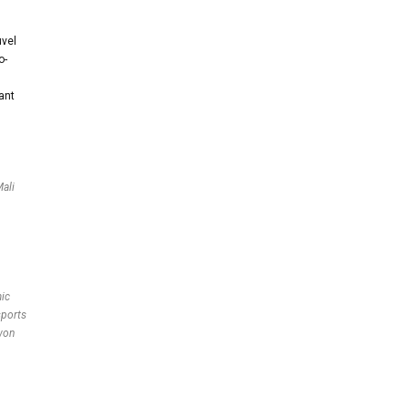
uvel
o-
ant
Mali
mic
sports
 won