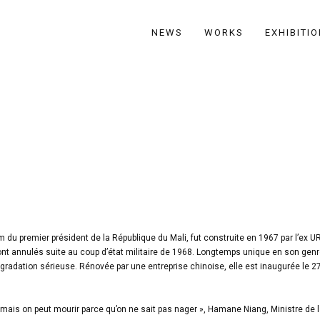
NEWS
WORKS
EXHIBITI
du premier président de la République du Mali, fut construite en 1967 par l’ex U
eront annulés suite au coup d’état militaire de 1968. Longtemps unique en son gen
gradation sérieuse. Rénovée par une entreprise chinoise, elle est inaugurée le 2
l mais on peut mourir parce qu’on ne sait pas nager », Hamane Niang, Ministre de 